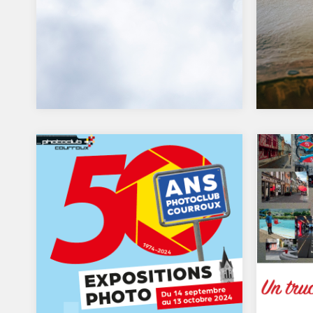
Les photos de la soirée
Retou
critique de janvier 2025
soiré
2024
Sur le thème de « complètement
givré »…
Sur le 
états »