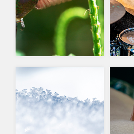
Soirée du mois d’avril
Retou
de ma
Voici la sélection du mois d’avril avec
un thème libre. Découvrez dans la
Une soi
galerie ci-dessous, les…
« carna
!…