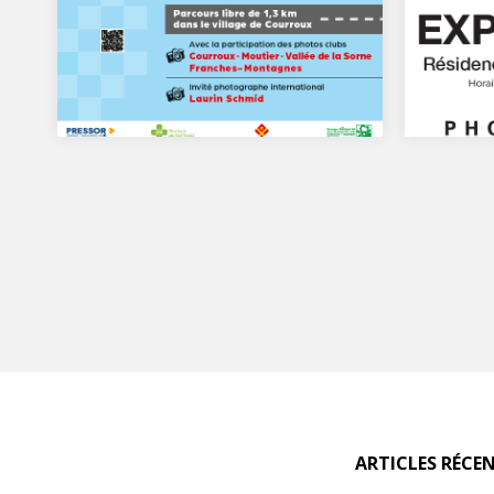
50 ans du photo club
Un tru
Courroux: exposition photo
retou
avec la participation des
photos club Moutier – Vallée
EXPO P
de la Sorne et Franches-
Alizier
Montagnes
les jou
Pour son cinquantième
anniversaire, le Photo-Club de
Courroux a vu les choses en grand.
ARTICLES RÉCE
Au coeur…