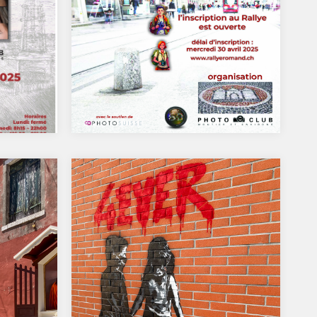
int-
Rallye romand à Moutier le
17 mai
e photo
Le Rallye Romand de la
les
photographie c’est … 5 thèmes à
e…
traiter – 1 photo par…