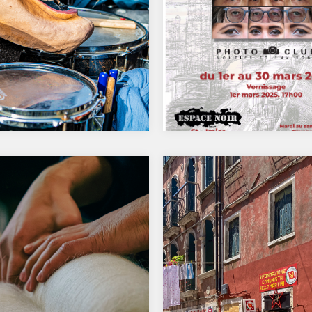
r sur la soirée du mois
Expo à Espace noir à Sa
rs
Imier
rée sur le thème du
Pour son 60e anniversaire, l
val en folie » ou thème libre
club Moutier a occupé toutes 
cimaises du mythique Musé