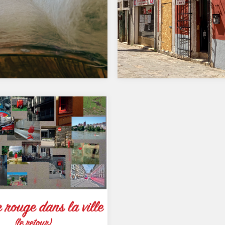
r sur les photos de la
Les photos de la soirée
e critique de novembre
critique d’octobre 2024
En octobre, le thème était au 
soit la couleur ou alors libre 
thème « la laine dans tous ses
 ou thème libre !…