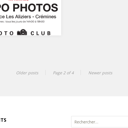
c rouge dans la ville (le
r)
Older posts
Page 2 of 4
Newer posts
HOTOS à la Résidence Les
s – CréminesHoraires : tous
rs de 14h00 à…
Rechercher :
NTS