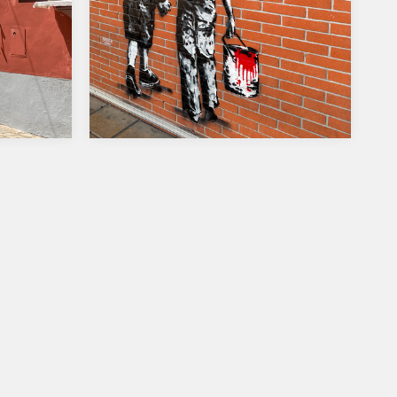
Retour sur la soirée de
septembre 2024
choix:
En septembre, le thème de la soirée
!…
était « mon été ». Dans la galerie ci-
dessous, voici l’été…